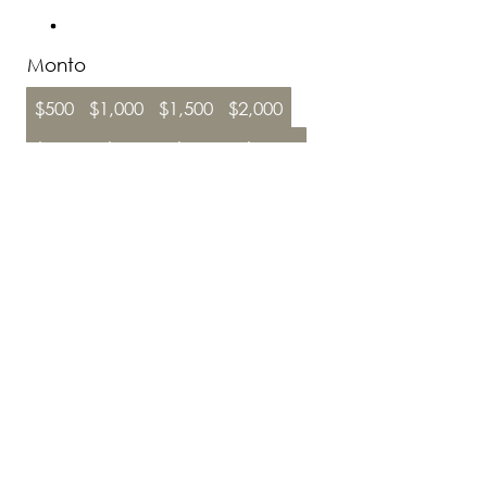
Monto
$500
$1,000
$1,500
$2,000
$2,500
$3,000
$4,000
$5,000
Cantidad
Agregar al carrito
Comprar ahora