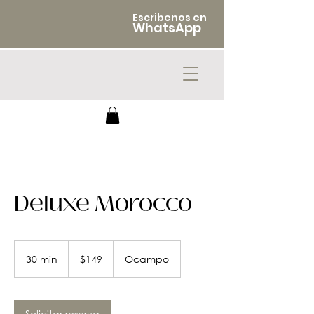
Escribenos en
WhatsApp
Deluxe Morocco
149
pesos
30 min
3
$149
Ocampo
mexicanos
0
m
i
Solicitar reserva