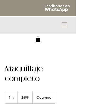
Escribenos en
WhatsApp
Maquillaje
completo
699
pesos
1 h
1
$699
Ocampo
mexicanos