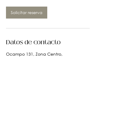
Solicitar reserva
Datos de contacto
Ocampo 131, Zona Centro,
Guadalajara, Jalisco, Mexico
3344944410
© 2026 Morocco SPA. Todos los derechos
reservados.