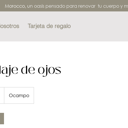
o Morocco, u
n oasis pensado para renovar tu cuerpo y
osotros
Tarjeta de regalo
laje de ojos
Ocampo