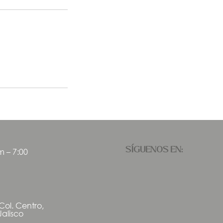
SÍGUENOS EN:
m – 7:00
ol. Centro,
alisco