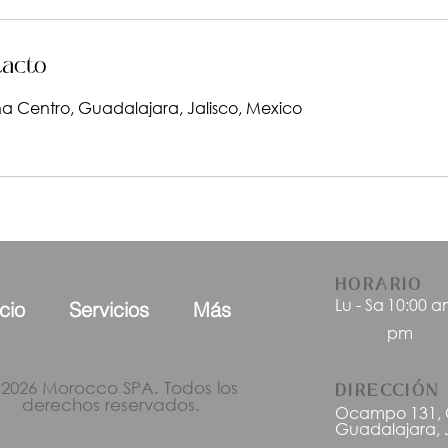
tacto
 Centro, Guadalajara, Jalisco, Mexico
HORARIO
Lu - Sa
10:00 a
icio
Servicios
Más
pm
 2026 Morocco SPA. Todos los
DIRECCIÓN
derechos reservados.
Ocampo 131, C
Guadalajara, J