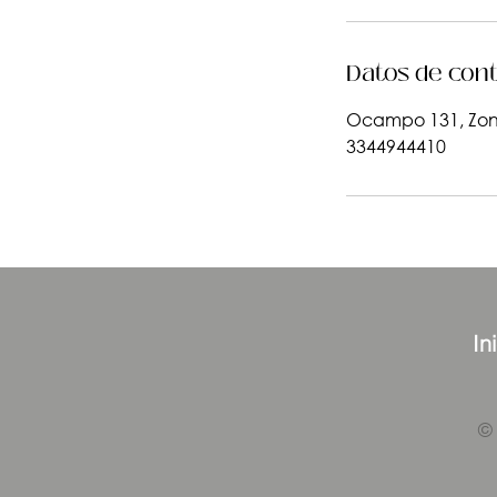
n
Datos de con
Ocampo 131, Zona
3344944410
In
©