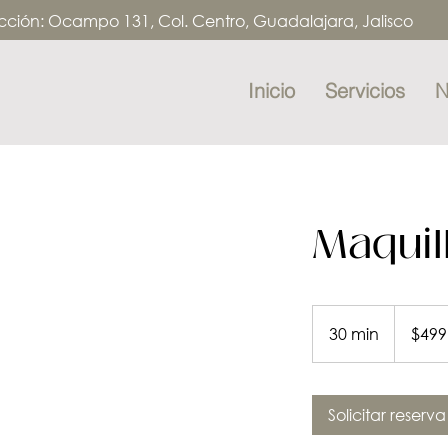
cción:
Ocampo 131, Col. Centro, Guadalajara, Jalisc
Inicio
Servicios
N
Maquil
499
pesos
30 min
3
$499
mexicanos
0
m
Solicitar reserva
i