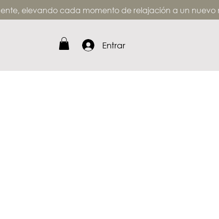
 mente, elevando cada momento de
relajación a un nuevo n
Entrar