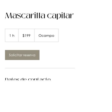
Mascarilla capilar
199
pesos
1 h
1
$199
Ocampo
mexicanos
Solicitar reserva
Datos de contacto
Ocampo 131, Zona Centro,
Guadalajara, Jalisco, Mexico
3344944410